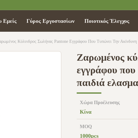
υ Εμείς
Γύρος Εργοστασίων
Ποιοτικός Έλεγχος
αρωμένος Κύλινδρος Σωλήνας Pantone Εγγράφου Που Τυπώνει Την Ακίνδυνη
Ζαρωμένος κύ
εγγράφου που 
παιδιά ελασμ
Χώρα Προέλευσης
Κίνα
MOQ
1000pcs