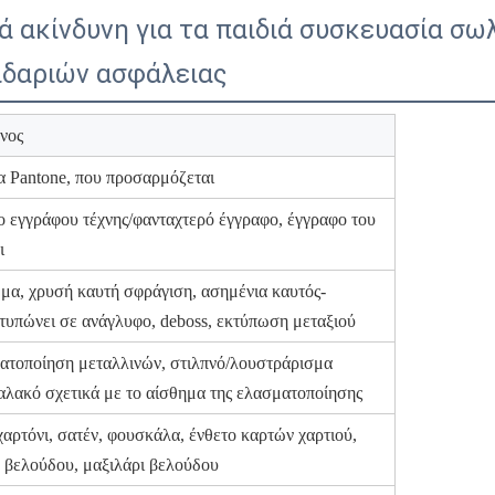
ά ακίνδυνη για τα παιδιά συσκευασία σ
ειδαριών ασφάλειας
νος
Pantone, που προσαρμόζεται
ο εγγράφου τέχνης/φανταχτερό έγγραφο, έγγραφο του
ι
μα, χρυσή καυτή σφράγιση, ασημένια καυτός-
τυπώνει σε ανάγλυφο, deboss, εκτύπωση μεταξιού
ατοποίηση μεταλλινών, στιλπνό/λουστράρισμα
αλακό σχετικά με το αίσθημα της ελασματοποίησης
αρτόνι, σατέν, φουσκάλα, ένθετο καρτών χαρτιού,
 βελούδου, μαξιλάρι βελούδου