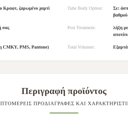
του Κραφτ, ζαρωμένο χαρτί
Tube Body Option:
Σε: άσ
βαθμού 
ή σας
Post Treatment:
λήξη μ
αποτύπ
λη CMKY, PMS, Pantone)
Total Volumee:
Εξαρτάτ
Περιγραφή προϊόντος
ΠΤΟΜΕΡΕΊΣ ΠΡΟΔΙΑΓΡΑΦΈΣ ΚΑΙ ΧΑΡΑΚΤΗΡΙΣΤ