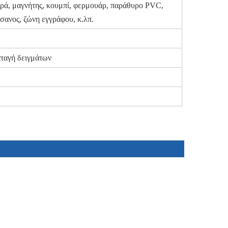
ρά, μαγνήτης, κουμπί, φερμουάρ, παράθυρο PVC,
σανος, ζώνη εγγράφου, κ.λπ.
αταγή δειγμάτων