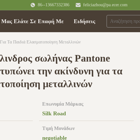
86--13667332386
feliciazhou@pa.ecer.com
Μας Ελάτε Σε Επαφή Με
Ειδήσεις
 Για Τα Παιδιά Ελασματοποίηση Μεταλλινών
λινδρος σωλήνας Pantone
τυπώνει την ακίνδυνη για τα
ατοποίηση μεταλλινών
Επωνυμία Μάρκας
Silk Road
Τιμή Μονάδων
negotiable