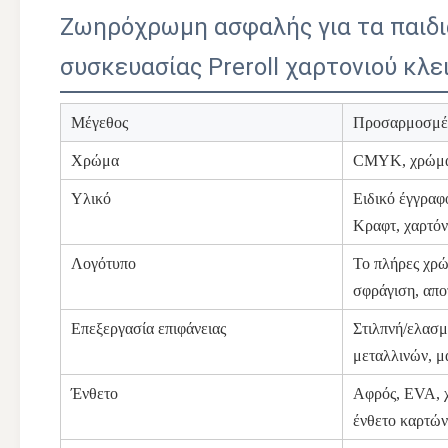
Ζωηρόχρωμη ασφαλής για τα παιδι
συσκευασίας Preroll χαρτονιού κλ
Μέγεθος
Προσαρμοσμέ
Χρώμα
CMYK, χρώμα 
Υλικό
Ειδικό έγγραφ
Κραφτ, χαρτόν
Λογότυπο
Το πλήρες χρώ
σφράγιση, απο
Επεξεργασία επιφάνειας
Στιλπνή/ελασμ
μεταλλινών, μ
Ένθετο
Αφρός, EVA, χ
ένθετο καρτών