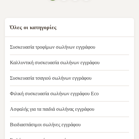
colorPrintingCMYK full color
offset printing, any PMS
colorHandlingGlossy or matte
varnishPurchase ...
Όλες οι κατηγορίες
Συσκευασία τροφίμων σωλήνων εγγράφου
Καλλυντική συσκευασία σωλήνων εγγράφου
Συσκευασία τσαγιού σωλήνων εγγράφου
Φιλική συσκευασία σωλήνων εγγράφου Eco
Ασφαλής για τα παιδιά σωλήνας εγγράφου
Βιοδιασπάσιμοι σωλήνες εγγράφου