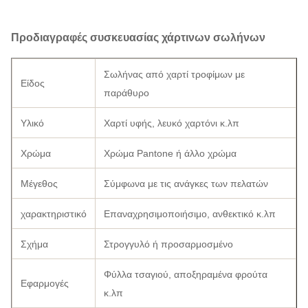
Προδιαγραφές συσκευασίας χάρτινων σωλήνων
Σωλήνας από χαρτί τροφίμων με
Είδος
παράθυρο
Υλικό
Χαρτί υφής, λευκό χαρτόνι κ.λπ
Χρώμα
Χρώμα Pantone ή άλλο χρώμα
Μέγεθος
Σύμφωνα με τις ανάγκες των πελατών
χαρακτηριστικό
Επαναχρησιμοποιήσιμο, ανθεκτικό κ.λπ
Σχήμα
Στρογγυλό ή προσαρμοσμένο
Φύλλα τσαγιού, αποξηραμένα φρούτα
Εφαρμογές
κ.λπ