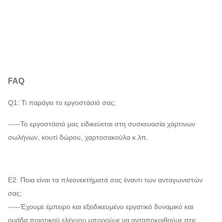
FAQ
Q1: Τι παράγει το εργοστάσιό σας;
-----Το εργοστάσιό μας ειδικεύεται στη συσκευασία χάρτινων
σωλήνων, κουτί δώρου, χαρτοσακούλα κ.λπ.
Ε2: Ποια είναι τα πλεονεκτήματά σας έναντι των ανταγωνιστών
σας;
-----Έχουμε έμπειρο και εξειδικευμένο εργατικό δυναμικό και
ομάδα ποιοτικού ελέγχου.μπορούμε να ανταποκριθούμε στις