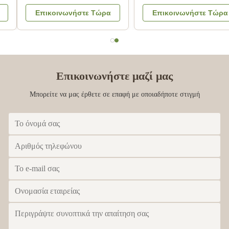
εγγράφου που τυπώνει την
χαρτονιού με το λογότυπο
Επικοινωνήστε Τώρα
Επικοινωνήστε Τώρα
ακίνδυνη για τα παιδιά
χρώματος καπακιών
ελασματοποίηση
CMYK μετάλλων που
μεταλλινών
αποτυπώνεται σε
ανάγλυφο
Επικοινωνήστε μαζί μας
Μπορείτε να μας έρθετε σε επαφή με οποιαδήποτε στιγμή