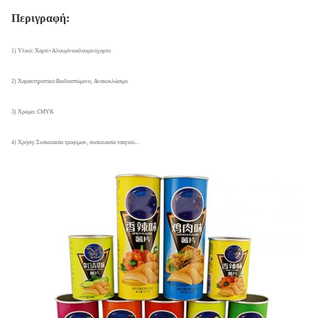
Περιγραφή:
1) Υλικό: Χαρτί+Αλουμίνιο
αλουμινόχαρτο
2) Χαρακτηριστικό:
Βιοδιασπώμενο, Ανακυκλώσιμο
3) Χρώμα: CMYK
4) Χρήση: Συσκευασία τροφίμων, συσκευασία τσαγιού...