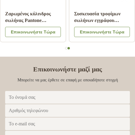
Ζαρωμένος κύλινδρος
Συσκευασία τροφίμων
σωλήνας Pantone
σωλήνων εγγράφου
εγγράφου που τυπώνει την
χαρτονιού με το λογότυπο
Επικοινωνήστε Τώρα
Επικοινωνήστε Τώρα
ακίνδυνη για τα παιδιά
χρώματος καπακιών
ελασματοποίηση
CMYK μετάλλων που
μεταλλινών
αποτυπώνεται σε
ανάγλυφο
Επικοινωνήστε μαζί μας
Μπορείτε να μας έρθετε σε επαφή με οποιαδήποτε στιγμή