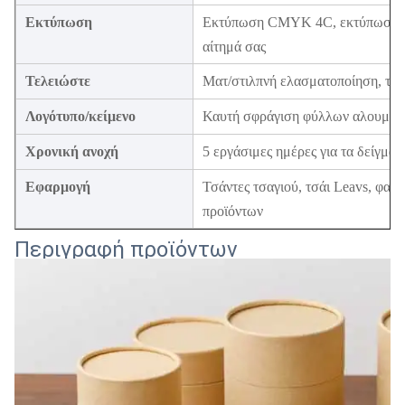
Εκτύπωση
Εκτύπωση CMYK 4C, εκτύπωση χρ
αίτημά σας
Τελειώστε
Ματ/στιλπνή ελασματοποίηση, ταιν
Λογότυπο/κείμενο
Καυτή σφράγιση φύλλων αλουμινί
Χρονική ανοχή
5 εργάσιμες ημέρες για τα δείγμα
Εφαρμογή
Τσάντες τσαγιού, τσάι Leavs, φασ
προϊόντων
Περιγραφή προϊόντων