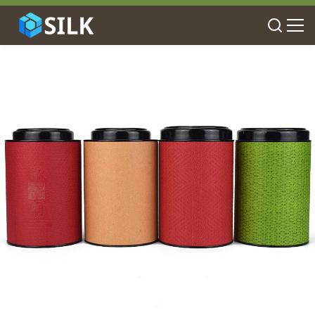
Έκθεση ύποπτο Α
00:10