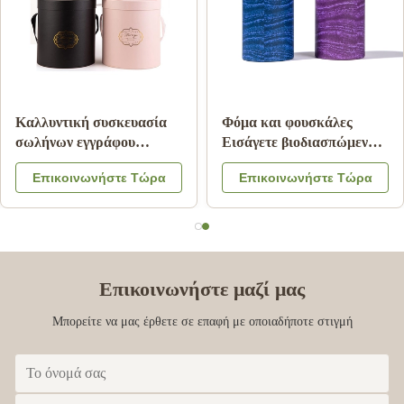
Ζαρωμένος κύλινδρος
Συσκευασία τροφίμων
σωλήνας Pantone
σωλήνων εγγράφου
εγγράφου που τυπώνει την
χαρτονιού με το λογότυπο
Επικοινωνήστε Τώρα
Επικοινωνήστε Τώρα
ακίνδυνη για τα παιδιά
χρώματος καπακιών
ελασματοποίηση
CMYK μετάλλων που
μεταλλινών
αποτυπώνεται σε
ανάγλυφο
Επικοινωνήστε μαζί μας
Μπορείτε να μας έρθετε σε επαφή με οποιαδήποτε στιγμή