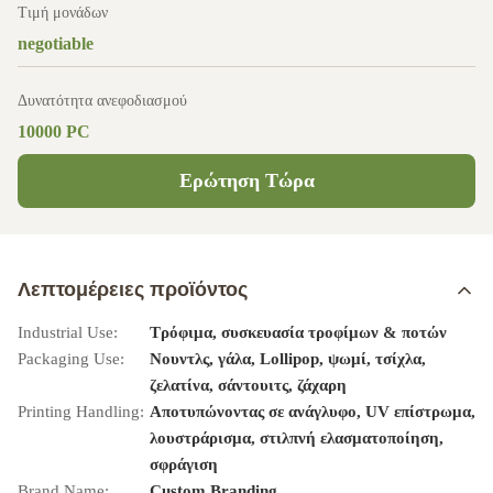
Τιμή μονάδων
negotiable
Δυνατότητα ανεφοδιασμού
10000 PC
Ερώτηση Τώρα
Λεπτομέρειες προϊόντος
Industrial Use:
Τρόφιμα, συσκευασία τροφίμων & ποτών
Packaging Use:
Νουντλς, γάλα, Lollipop, ψωμί, τσίχλα,
ζελατίνα, σάντουιτς, ζάχαρη
Printing Handling:
Αποτυπώνοντας σε ανάγλυφο, UV επίστρωμα,
λουστράρισμα, στιλπνή ελασματοποίηση,
σφράγιση
Brand Name:
Custom Branding