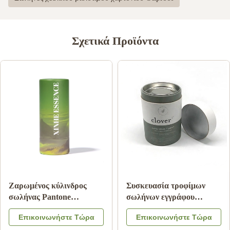
Σχετικά Προϊόντα
Ζαρωμένος κύλινδρος
Συσκευασία τροφίμων
σωλήνας Pantone
σωλήνων εγγράφου
εγγράφου που τυπώνει την
χαρτονιού με το λογότυπο
Επικοινωνήστε Τώρα
Επικοινωνήστε Τώρα
ακίνδυνη για τα παιδιά
χρώματος καπακιών