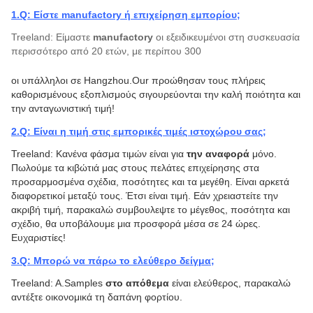
1.Q: Είστε manufactory ή επιχείρηση εμπορίου;
Treeland: Είμαστε
manufactory
οι εξειδικευμένοι στη συσκευασία
περισσότερο από 20 ετών, με περίπου 300
οι υπάλληλοι σε Hangzhou.Our προώθησαν τους πλήρεις
καθορισμένους εξοπλισμούς σιγουρεύονται την καλή ποιότητα και
την ανταγωνιστική τιμή!
2.Q: Είναι η τιμή στις εμπορικές τιμές ιστοχώρου σας;
Treeland: Κανένα φάσμα τιμών είναι για
την αναφορά
μόνο.
Πωλούμε τα κιβώτιά μας στους πελάτες επιχείρησης στα
προσαρμοσμένα σχέδια, ποσότητες και τα μεγέθη. Είναι αρκετά
διαφορετικοί μεταξύ τους. Έτσι είναι τιμή. Εάν χρειαστείτε την
ακριβή τιμή, παρακαλώ συμβουλεψτε το μέγεθος, ποσότητα και
σχέδιο, θα υποβάλουμε μια προσφορά μέσα σε 24 ώρες.
Ευχαριστίες!
3.Q: Μπορώ να πάρω το ελεύθερο δείγμα;
Treeland: A.Samples
στο απόθεμα
είναι ελεύθερος, παρακαλώ
αντέξτε οικονομικά τη δαπάνη φορτίου.