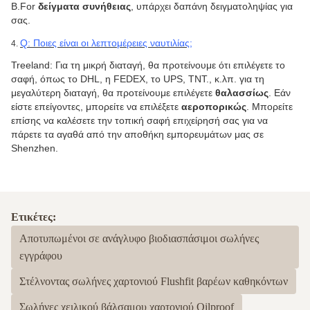
B.For
δείγματα συνήθειας
, υπάρχει δαπάνη δειγματοληψίας για
σας.
Q: Ποιες είναι οι λεπτομέρειες ναυτιλίας;
4.
Treeland: Για τη μικρή διαταγή, θα προτείνουμε ότι επιλέγετε το
σαφή, όπως το DHL, η FEDEX, το UPS, TNT., κ.λπ. για τη
μεγαλύτερη διαταγή, θα προτείνουμε επιλέγετε
θαλασσίως
. Εάν
είστε επείγοντες, μπορείτε να επιλέξετε
αεροπορικώς
. Μπορείτε
επίσης να καλέσετε την τοπική σαφή επιχείρησή σας για να
πάρετε τα αγαθά από την αποθήκη εμπορευμάτων μας σε
Shenzhen.
Ετικέτες:
Αποτυπωμένοι σε ανάγλυφο βιοδιασπάσιμοι σωλήνες
εγγράφου
Στέλνοντας σωλήνες χαρτονιού Flushfit βαρέων καθηκόντων
Σωλήνες χειλικού βάλσαμου χαρτονιού Oilproof