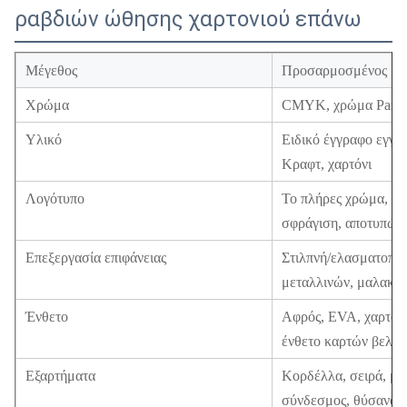
ραβδιών ώθησης χαρτονιού επάνω
Μέγεθος
Προσαρμοσμένος
Χρώμα
CMYK, χρώμα Panton
Υλικό
Ειδικό έγγραφο εγγρ
Κραφτ, χαρτόνι
Λογότυπο
Το πλήρες χρώμα, χρ
σφράγιση, αποτυπώνε
Επεξεργασία επιφάνειας
Στιλπνή/ελασματοποί
μεταλλινών, μαλακό 
Ένθετο
Αφρός, EVA, χαρτόνι
ένθετο καρτών βελού
Εξαρτήματα
Κορδέλλα, σειρά, μα
σύνδεσμος, θύσανος,