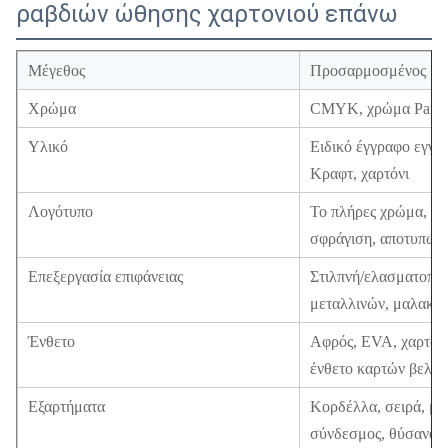
ραβδιών ώθησης χαρτονιού επάνω
Μέγεθος
Προσαρμοσμένος
Χρώμα
CMYK, χρώμα Panton
Υλικό
Ειδικό έγγραφο εγγρ
Κραφτ, χαρτόνι
Λογότυπο
Το πλήρες χρώμα, χρ
σφράγιση, αποτυπώνε
Επεξεργασία επιφάνειας
Στιλπνή/ελασματοποί
μεταλλινών, μαλακό 
Ένθετο
Αφρός, EVA, χαρτόνι
ένθετο καρτών βελού
Εξαρτήματα
Κορδέλλα, σειρά, μα
σύνδεσμος, θύσανος,