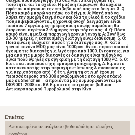
δείγμα προπαραγωγής για σας για να ελέγξουμε την 
ποιότητα και το σχέδιο. Η μαζική παραγωγή θα αρχίσει 
αφότου παίρνουμε την επιβεβαίωσή σας στο δείγμα.
3. Q: 
Πόσο καιρό μπορώ να πάρω το δείγμα;
Α: Μετά από να 
λάβει την αμοιβή δειγμάτων και όλα το υλικό & το σχέδιο 
που επιβεβαιώνονται, η χρονική ανοχή δειγμάτων είναι 
περίπου 7 εργάσιμες ημέρες και η σαφής παράδοση θα 
διαρκέσει περίπου 3-5 ημέρες στην πόρτα σας.
4. Q: Πόσο 
καιρό είναι η μαζική παραγωγή χρονική ανοχή;
Α: Συνήθως 
20-30 ημέρες, η εσπευσμένη διαταγή είναι διαθέσιμη.
5. Q: 
Ποια είναι η ελάχιστη ποσότητα διαταγής σας;
Α: Κατά 
γενικό κανόνα MOQ μας είναι 1000pcs. Αν και περιστασιακά 
έχουμε τις διαταγές για λιγότερο από 1000. Εντούτοις, για 
μια από τις μικρές διαταγές οι δαπάνες είναι πιθανό να 
είναι πολύ υψηλές σε σύγκριση με τη διαταγή 1000 PC.
6. Q: 
Είστε κατασκευαστής ή εμπορική επιχείρηση;
Α: Είμαστε 
κατασκευαστής στην περιοχή εκτύπωσης & συσκευασίας 
για περισσότερο από 16 έτη. Αυτή τη στιγμή έχουμε 
περισσότερους από 300 εργαζομένους στο εργοστάσιό 
μας σε Shenzhen. Τα προϊόντα μας συμμορφώνονται με 
ISO9001: 2008 και BV. Είμαστε η επιχείρηση βαθμού 
Αντιαεροπορικού Πυροβολικού στην Κίνα
Ετικέτες:
Αποτυπωμένοι σε ανάγλυφο βιοδιασπάσιμοι σωλήνες
εγγράφου