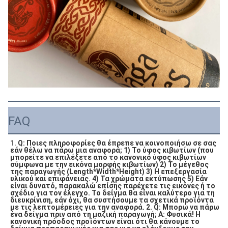
FAQ
1. 
Q: Ποιες πληροφορίες θα έπρεπε να κοινοποιήσω σε σας 
εάν θέλω να πάρω μια αναφορά;
1) Το ύφος κιβωτίων (που 
μπορείτε να επιλέξετε από το κανονικό ύφος κιβωτίων 
σύμφωνα με την εικόνα μορφής κιβωτίων) 2) Το μέγεθος 
της παραγωγής (Length*Width*Height) 3) Η επεξεργασία 
υλικού και επιφάνειας. 4) Τα χρώματα εκτύπωσης 5) Εάν 
είναι δυνατό, παρακαλώ επίσης παρέχετε τις εικόνες ή το 
σχέδιο για τον έλεγχο. Το δείγμα θα είναι καλύτερο για τη 
διευκρίνιση, εάν όχι, θα συστήσουμε τα σχετικά προϊόντα 
με τις λεπτομέρειες για την αναφορά.
2. Q: Μπορώ να πάρω 
ένα δείγμα πριν από τη μαζική παραγωγή;
Α: Φυσικά! Η 
κανονική πρόοδος προϊόντων είναι ότι θα κάνουμε το 