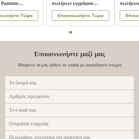
σωλήνας Pantone
σωλήνων εγγράφου
εγγράφου που τυπώνει την
χαρτονιού με το λογότυπο
Επικοινωνήστε Τώρα
Επικοινωνήστε Τώρα
ακίνδυνη για τα παιδιά
χρώματος καπακιών
ελασματοποίηση
CMYK μετάλλων που
μεταλλινών
αποτυπώνεται σε
ανάγλυφο
Επικοινωνήστε μαζί μας
Μπορείτε να μας έρθετε σε επαφή με οποιαδήποτε στιγμή