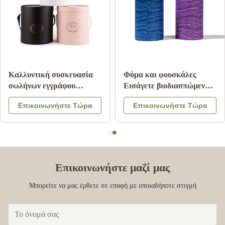
Ζαρωμένος κύλινδρος
Συσκευασία τροφίμων
σωλήνας Pantone
σωλήνων εγγράφου
εγγράφου που τυπώνει την
χαρτονιού με το λογότυπο
Επικοινωνήστε Τώρα
Επικοινωνήστε Τώρα
ακίνδυνη για τα παιδιά
χρώματος καπακιών
ελασματοποίηση
CMYK μετάλλων που
μεταλλινών
αποτυπώνεται σε
ανάγλυφο
Επικοινωνήστε μαζί μας
Μπορείτε να μας έρθετε σε επαφή με οποιαδήποτε στιγμή