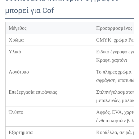
μπορεί για Cof
Μέγεθος
Προσαρμοσμένος
Χρώμα
CMYK, χρώμα Panton
Υλικό
Ειδικό έγγραφο εγγρ
Κραφτ, χαρτόνι
Λογότυπο
Το πλήρες χρώμα, χρ
σφράγιση, αποτυπώνε
Επεξεργασία επιφάνειας
Στιλπνή/ελασματοποί
μεταλλινών, μαλακό 
Ένθετο
Αφρός, EVA, χαρτόνι
ένθετο καρτών βελού
Εξαρτήματα
Κορδέλλα, σειρά, μα