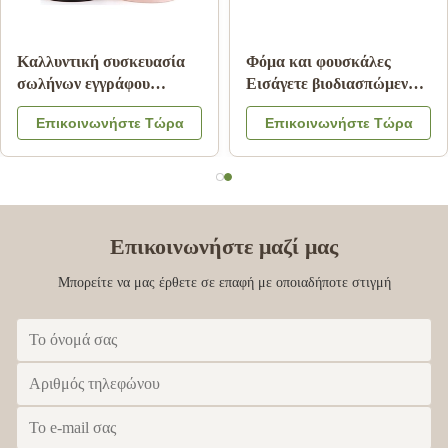
Ζαρωμένος κύλινδρος
Συσκευασία τροφίμων
σωλήνας Pantone
σωλήνων εγγράφου
εγγράφου που τυπώνει την
χαρτονιού με το λογότυπο
Επικοινωνήστε Τώρα
Επικοινωνήστε Τώρα
ακίνδυνη για τα παιδιά
χρώματος καπακιών
ελασματοποίηση
CMYK μετάλλων που
μεταλλινών
αποτυπώνεται σε
ανάγλυφο
Επικοινωνήστε μαζί μας
Μπορείτε να μας έρθετε σε επαφή με οποιαδήποτε στιγμή