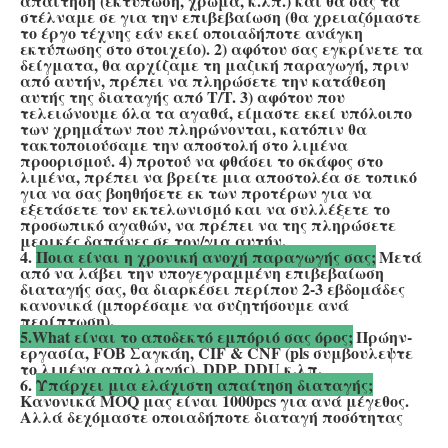
απαίτηση (εκτύπωση, χρώμα, κ.λπ.) και θα σας τα 
στέλναμε σε για την επιβεβαίωση (θα χρειαζόμαστε 
το έργο τέχνης εάν εκεί οποιαδήποτε ανάγκη 
εκτύπωσης στο στοιχείο). 2) αφότου σας εγκρίνετε τα 
δείγματα, θα αρχίζαμε τη μαζική παραγωγή, πριν 
από αυτήν, πρέπει να πληρώσετε την κατάθεση 
αυτής της διαταγής από T/T. 3) αφότου που 
τελειώνουμε όλα τα αγαθά, είμαστε εκεί υπόλοιπο 
των χρημάτων που πληρώνονται, κατόπιν θα 
τακτοποιούσαμε την αποστολή στο λιμένα 
προορισμού. 4) προτού να φθάσει το σκάφος στο 
λιμένα, πρέπει να βρείτε μια αποστολέα σε τοπικό 
για να σας βοηθήσετε εκ των προτέρων για να 
εξετάσετε τον εκτελωνισμό και να συλλέξετε το 
προσωπικό αγαθών, να πρέπει να της πληρώσετε 
μερικές δαπάνες σε τον/για αυτήν.
4. 
Ποια είναι η χρονική ανοχή παραγωγής σας;
Μετά 
από να λάβει την υπογεγραμμένη επιβεβαίωση 
διαταγής σας, θα διαρκέσει περίπου 2-3 εβδομάδες 
κανονικά (μπορέσαμε να συζητήσουμε ανά 
περίπτωση).
5.What είναι το αποδεκτό εμπόριό σας όρος;
Πρώην-
εργασία, FOB Σαγκάη, CIF & CNF (pls συμβουλεψτε 
το λιμένα απαλλαγής), DDP, DDU κ.λπ.
6. 
Υπάρχει μια ελάχιστη απαίτηση διαταγής;
Κανονικά MOQ μας είναι 1000pcs για ανά μέγεθος. 
Αλλά δεχόμαστε οποιαδήποτε διαταγή ποσότητας