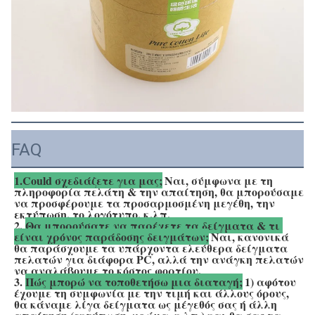
FAQ
1.Could σχεδιάζετε για μας;
Ναι, σύμφωνα με τη 
πληροφορία πελάτη & την απαίτηση, θα μπορούσαμε 
να προσφέρουμε τα προσαρμοσμένη μεγέθη, την 
εκτύπωση, το λογότυπο, κ.λπ.
2. 
Θα μπορούσατε να παρέχετε τα δείγματα & τι 
είναι χρόνος παράδοσης δειγμάτων;
Ναι, κανονικά 
θα παράσχουμε τα υπάρχοντα ελεύθερα δείγματα 
πελατών για διάφορα PC, αλλά την ανάγκη πελατών 
να αναλάβουμε το κόστος φορτίου.
3. 
Πώς μπορώ να τοποθετήσω μια διαταγή;
1) αφότου 
έχουμε τη συμφωνία με την τιμή και άλλους όρους, 
θα κάναμε λίγα δείγματα ως μέγεθός σας ή άλλη 