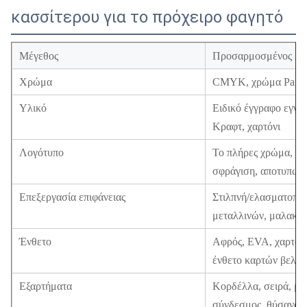
κασσίτερου για το πρόχειρο φαγητό
Μέγεθος
Προσαρμοσμένος
Χρώμα
CMYK, χρώμα Panton
Υλικό
Ειδικό έγγραφο εγγρ
Κραφτ, χαρτόνι
Λογότυπο
Το πλήρες χρώμα, χρ
σφράγιση, αποτυπώνε
Επεξεργασία επιφάνειας
Στιλπνή/ελασματοποί
μεταλλινών, μαλακό 
Ένθετο
Αφρός, EVA, χαρτόνι
ένθετο καρτών βελού
Εξαρτήματα
Κορδέλλα, σειρά, μα
σύνδεσμος, θύσανος,