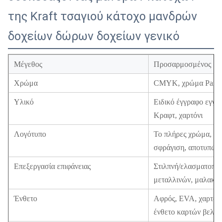
της Kraft τσαγιού κάτοχο μανδρών
δοχείων δώρων δοχείων γενικό
Μέγεθος
Προσαρμοσμένος
Χρώμα
CMYK, χρώμα Panton
Υλικό
Ειδικό έγγραφο εγγρ
Κραφτ, χαρτόνι
Λογότυπο
Το πλήρες χρώμα, χρ
σφράγιση, αποτυπώνε
Επεξεργασία επιφάνειας
Στιλπνή/ελασματοποί
μεταλλινών, μαλακό 
Ένθετο
Αφρός, EVA, χαρτόνι
ένθετο καρτών βελού