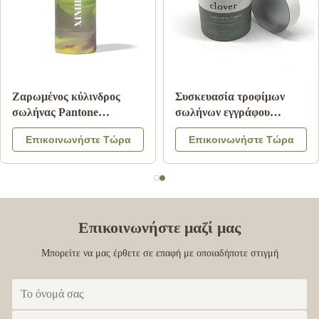
Ζαρωμένος κύλινδρος
Συσκευασία τροφίμων
σωλήνας Pantone
σωλήνων εγγράφου
εγγράφου που τυπώνει την
χαρτονιού με το λογότυπο
Επικοινωνήστε Τώρα
Επικοινωνήστε Τώρα
ακίνδυνη για τα παιδιά
χρώματος καπακιών
ελασματοποίηση
CMYK μετάλλων που
μεταλλινών
αποτυπώνεται σε
ανάγλυφο
Επικοινωνήστε μαζί μας
Μπορείτε να μας έρθετε σε επαφή με οποιαδήποτε στιγμή