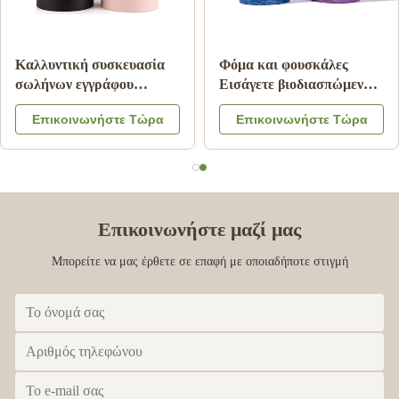
Ζαρωμένος κύλινδρος
Συσκευασία τροφίμων
σωλήνας Pantone
σωλήνων εγγράφου
εγγράφου που τυπώνει την
χαρτονιού με το λογότυπο
Επικοινωνήστε Τώρα
Επικοινωνήστε Τώρα
ακίνδυνη για τα παιδιά
χρώματος καπακιών
ελασματοποίηση
CMYK μετάλλων που
μεταλλινών
αποτυπώνεται σε
ανάγλυφο
Επικοινωνήστε μαζί μας
Μπορείτε να μας έρθετε σε επαφή με οποιαδήποτε στιγμή