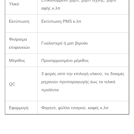
Επικαλυμμένο χαρτί, χαρτί τέχνης, χαρτί
Υλικό
αφής κ.λπ
Εκτύπωση
Εκτύπωση PMS κ.λπ
Φινίρισμα
Γυαλιστερό ή ματ βερνίκι
επιφανειών
Μέγεθος
Προσαρμοσμένο μέγεθος
3 φορές από την επιλογή υλικού, τις δοκιμές
μηχανών προπαραγωγής έως τα τελικά
QC
προϊόντα
Εφαρμογή
Φαγητό, φύλλα τσαγιού, καφές κ.λπ