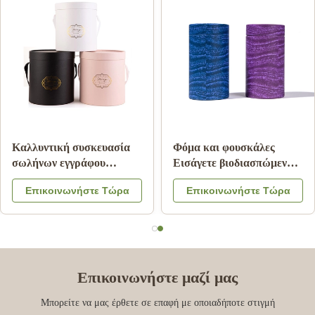
Ζαρωμένος κύλινδρος
Συσκευασία τροφίμων
σωλήνας Pantone
σωλήνων εγγράφου
εγγράφου που τυπώνει την
χαρτονιού με το λογότυπο
Επικοινωνήστε Τώρα
Επικοινωνήστε Τώρα
ακίνδυνη για τα παιδιά
χρώματος καπακιών
ελασματοποίηση
CMYK μετάλλων που
μεταλλινών
αποτυπώνεται σε
ανάγλυφο
Επικοινωνήστε μαζί μας
Μπορείτε να μας έρθετε σε επαφή με οποιαδήποτε στιγμή