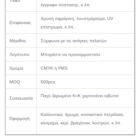
Υλικό
έγγραφο σύστασης, κ.λπ.
Χρυσή σφράγιση, λουστράρισμα, UV
Επιφάνειας
επίστρωμα, κ.λπ.
Μέγεθος
Σύμφωνα με τις ανάγκες πελατών
Λογότυπο
Μπορέστε να προσαρμοστείτε
Χρώμα
CMYK ή PMS
MOQ
500pcs
Παχύ ζαρωμένο K=K χαρτονένιο κιβώτιο
Συσκευασία
Καλλυντικά, άρωμα, ουσιαστικό πετρέλαιο,
Εφαρμογή
κόσμημα, κερί, βραχίονας λουτρών, κ.λπ.