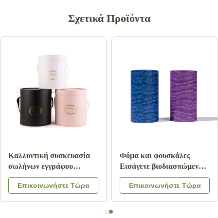
Σχετικά Προϊόντα
Καλλυντική συσκευασία
Φόμα και φουσκάλες
σωλήνων εγγράφου
Εισάγετε βιοδιασπώμενα
CMKY, συσκευασία
σωλήνες χαρτιού για
Επικοινωνήστε Τώρα
Επικοινωνήστε Τώρα
κυλίνδρων πολυτέλειας
συσκευασίες σωλήνων
Artpaper
χαρτονιού Kraft