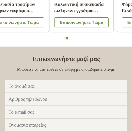
Ζαρωμένος κύλινδρος
Συσκευασία τροφίμων
σωλήνας Pantone
σωλήνων εγγράφου
εγγράφου που τυπώνει την
χαρτονιού με το λογότυπο
Επικοινωνήστε Τώρα
Επικοινωνήστε Τώρα
ακίνδυνη για τα παιδιά
χρώματος καπακιών
ελασματοποίηση
CMYK μετάλλων που
μεταλλινών
αποτυπώνεται σε
ανάγλυφο
Επικοινωνήστε μαζί μας
Μπορείτε να μας έρθετε σε επαφή με οποιαδήποτε στιγμή