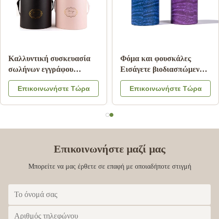
ίμων
Καλλυντική συσκευασία
Φόμα και φουσκά
υ
σωλήνων εγγράφου
Εισάγετε βιοδιασ
ογότυπο
CMKY, συσκευασία
σωλήνες χαρτιού γ
 Τώρα
Επικοινωνήστε Τώρα
Επικοινωνήστε
ών
κυλίνδρων πολυτέλειας
συσκευασίες σωλ
που
Artpaper
χαρτονιού Kraft
Επικοινωνήστε μαζί μας
Μπορείτε να μας έρθετε σε επαφή με οποιαδήποτε στιγμή