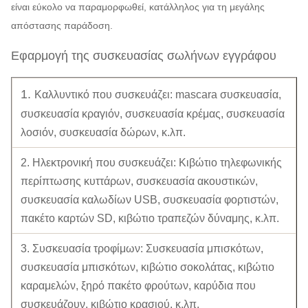
είναι εύκολο να παραμορφωθεί, κατάλληλος για τη μεγάλης
απόστασης παράδοση.
Εφαρμογή της συσκευασίας σωλήνων εγγράφου
1.
Καλλυντικό που συσκευάζει: mascara συσκευασία,
συσκευασία κραγιόν, συσκευασία κρέμας, συσκευασία
λοσιόν, συσκευασία δώρων, κ.λπ.
2. Ηλεκτρονική που συσκευάζει: Κιβώτιο τηλεφωνικής
περίπτωσης κυττάρων, συσκευασία ακουστικών,
συσκευασία καλωδίων USB, συσκευασία φορτιστών,
πακέτο καρτών SD, κιβώτιο τραπεζών δύναμης, κ.λπ.
3. Συσκευασία τροφίμων: Συσκευασία μπισκότων,
συσκευασία μπισκότων, κιβώτιο σοκολάτας, κιβώτιο
καραμελών, ξηρό πακέτο φρούτων, καρύδια που
συσκευάζουν, κιβώτιο κρασιού, κ.λπ.