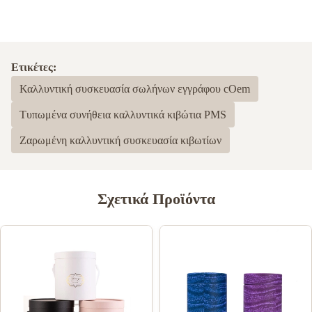
Ετικέτες:
Καλλυντική συσκευασία σωλήνων εγγράφου cOem
Τυπωμένα συνήθεια καλλυντικά κιβώτια PMS
Ζαρωμένη καλλυντική συσκευασία κιβωτίων
Σχετικά Προϊόντα