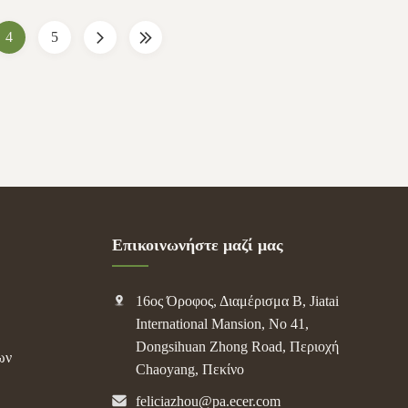
adable, Eco-
Recyclable, Biodegradable, Environmentally
friendly, etc ...
4
5
Επικοινωνήστε μαζί μας
16ος Όροφος, Διαμέρισμα Β, Jiatai
International Mansion, No 41,
Dongsihuan Zhong Road, Περιοχή
ων
Chaoyang, Πεκίνο
feliciazhou@pa.ecer.com