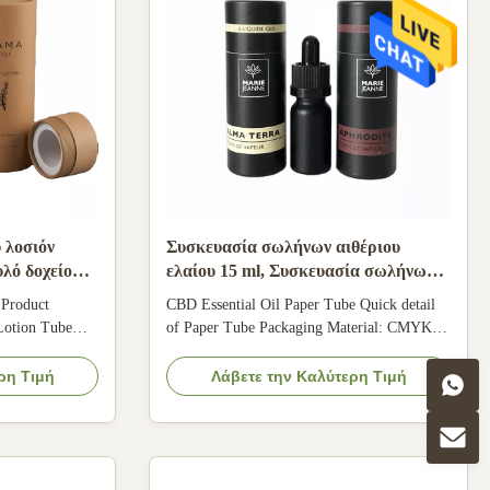
 λοσιόν
Συσκευασία σωλήνων αιθέριου
λό δοχείο
ελαίου 15 ml, Συσκευασία σωλήνων
 για
από χαρτί καλλυντικών 30 ml
 Product
CBD Essential Oil Paper Tube Quick detail
Lotion Tube
of Paper Tube Packaging Material: CMYK
und Container
art paper+Coated paper Paper thickness:
128gsm, 157gsm, 200gsm, 230gsm, 250gsm,
ρη Τιμή
Λάβετε την Καλύτερη Τιμή
eauty, Skin
etc. Printing process: Hot stamping, UV
Quality100%
coating, etc Logo: Customization Usage:
Cosmetic bottle, essential oil bottles, etc
signCustomized
Artwork formats...