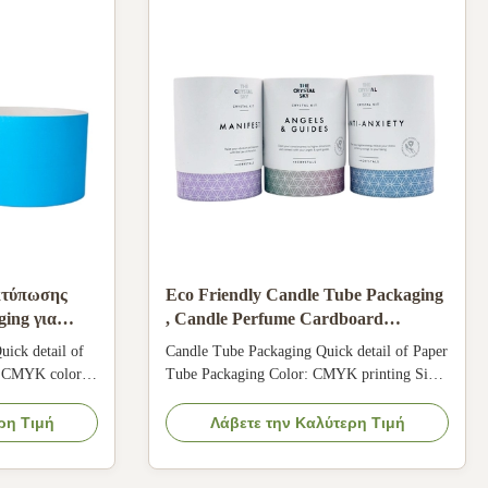
εκτύπωσης
Eco Friendly Candle Tube Packaging
ing για
, Candle Perfume Cardboard
Cylinder Tube
uick detail of
Candle Tube Packaging Quick detail of Paper
: CMYK color
Tube Packaging Color: CMYK printing Size:
be made Logo:
90mm*120mm Logo: Accept customer's
e: Round
Logo Shape: Round Use For: Candle,
ρη Τιμή
Λάβετε την Καλύτερη Τιμή
, Cosmetics etc
Cosmetics etc Surface finishing: Matte
nation, etc
Lamination and silver stamping Feature: