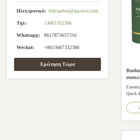
Ηλεκτρονικό:
feliciazhou@pa.ecer.com
Τηλ:
13667332386
Whatsapp:
8617873657316
Wechat:
+8613667332386
Ερώτηση Τώρα
Βιοδι
συσκε
το μπ
Essenti
Quick d
CMYK p
Logo Sh
perfume
matte l
Biodegr
...