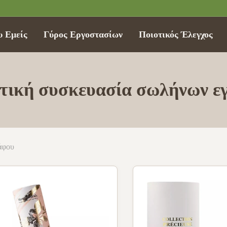
υ Εμείς
Γύρος Εργοστασίων
Ποιοτικός Έλεγχος
τική συσκευασία σωλήνων ε
άφου