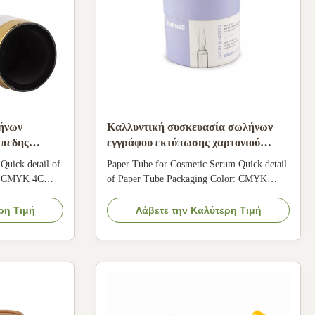
ήνων
Καλλυντική συσκευασία σωλήνων
ίπεδης
εγγράφου εκτύπωσης χαρτονιού
ώτιο
CMYK συνήθειας για τον καλλυντικό
Quick detail of
Paper Tube for Cosmetic Serum Quick detail
ορό
r: CMYK 4C
of Paper Tube Packaging Color: CMYK
 Application:
color Logo: Accept customer's Logo
, etc Surface
Application: Beauty products, cosmetic
ρη Τιμή
Λάβετε την Καλύτερη Τιμή
Recyclable,
serum, candle, etc Surface finishing: Do
y friendly, etc
matte lamination Feature: Recyclable,
Packaging Item
Biodegradable, Environmentally friendly, etc
Specification of Paper ...