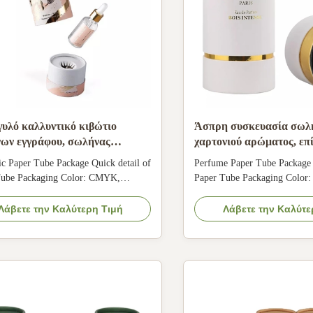
γυλό καλλυντικό κιβώτιο
Άσπρη συσκευασία σωλ
ων εγγράφου, σωλήνας
χαρτονιού αρώματος, επ
φου αρώματος ουσιαστικού
κορυφής καλλυντικό κιβ
c Paper Tube Package Quick detail of
Perfume Paper Tube Package 
αίου με το ένθετο
σωλήνων
Tube Packaging Color: CMYK,
Paper Tube Packaging Colo
 Logo: Customer's Logo Application:
Logo: Accept customer's Logo
al oil, perfume, candle, etc Surface
Essential oil, perfume, candle
Λάβετε την Καλύτερη Τιμή
Λάβετε την Καλύτε
ng: Gold stamping Feature: Recyclable,
finishing: Bronzing Feature: 
adable, Environmentally friendly, etc
Biodegradable, Environmentall
cation of Paper Tube Packaging Item
Specification of Paper Tube 
White ...