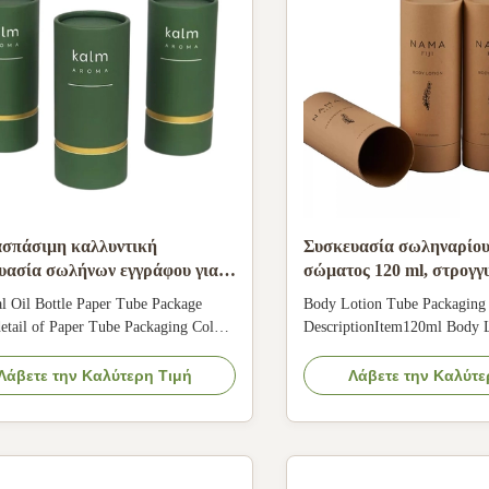
ασπάσιμη καλλυντική
Συσκευασία σωληναρίου
υασία σωλήνων εγγράφου για
σώματος 120 ml, στρογγυ
ουκάλι ουσιαστικού πετρελαίου
από ανακυκλωμένο χαρτί
al Oil Bottle Paper Tube Package
Body Lotion Tube Packaging
περιποίηση δέρματος
etail of Paper Tube Packaging Color:
DescriptionItem120ml Body 
rinting Logo: Accept customer's
Packaging Recycled Paper Ro
ape: Round Application: Essential oil
for Skin CareOriginBeijing,
Λάβετε την Καλύτερη Τιμή
Λάβετε την Καλύτε
, candle, etc Surface finishing: Do
ChinaApplicationCosmetic, B
amination Feature: Recyclable,
care, etcBrandCustomization
adable, Environmentally friendly, etc
quality control
inspectionSizeCustomizedDe
design, color, text, ...