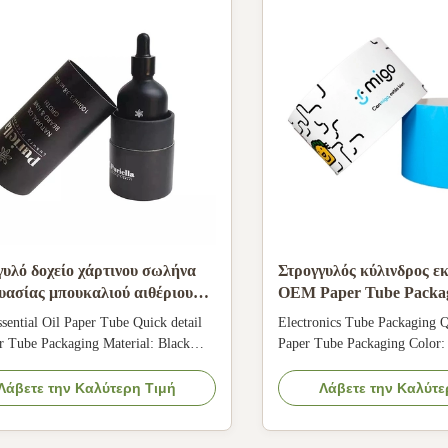
γυλό δοχείο χάρτινου σωλήνα
Στρογγυλός κύλινδρος 
υασίας μπουκαλιού αιθέριου
OEM Paper Tube Packag
 100 ml για καλλυντικά
ηλεκτρονικά αξεσουάρ
ential Oil Paper Tube Quick detail
Electronics Tube Packaging Q
r Tube Packaging Material: Black
Paper Tube Packaging Color
aper+black EVA Paper thickness:
printing Size: Any size can 
, 157gsm, 200gsm, 230gsm, 250gsm,
Accept customer's Logo Shap
Λάβετε την Καλύτερη Τιμή
Λάβετε την Καλύτε
nting process: Silver foiling, etc
Cylinder Use For: Electronics
ccept client's design Usage: Cosmetic
Surface finishing: Matte Lami