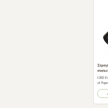
Στρογ
συσκε
ελαίου
CBD Ess
of Pape
kraft p
128gsm
etc. Pri
Logo: A