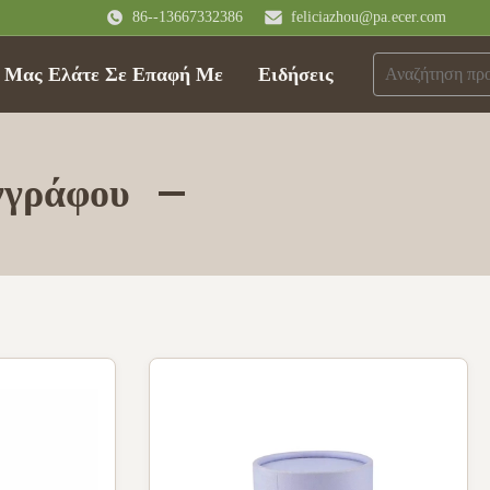
86--13667332386
feliciazhou@pa.ecer.com
Μας Ελάτε Σε Επαφή Με
Ειδήσεις
γγράφου