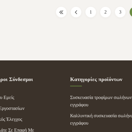
essential oil bottles, etc Artwork
Feature: Recyclable, Biodegr
 ...
friendly, etc ...
1
2
3
ροι Σύνδεσμοι
Κατηγορίες προϊόντων
υ Εμείς
Συσκευασία τροφίμων σωλήνων
εγγράφου
Εργοστασίων
Καλλυντική συσκευασία σωλήν
κός Έλεγχος
εγγράφου
άτε Σε Επαφή Με