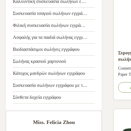
Καλλυντική συσκευασία σωλήνων εγγράφου
Συσκευασία τσαγιού σωλήνων εγγράφου
Φιλική συσκευασία σωλήνων εγγράφου Eco
Ασφαλής για τα παιδιά σωλήνας εγγράφου
Βιοδιασπάσιμοι σωλήνες εγγράφου
Στρογ
σωλήν
Σωλήνας κρασιού χαρτονιού
εγγρά
Cosmeti
πετρελ
Κάτοχος μανδρών σωλήνων εγγράφου
Paper 
Pantone
Συσκευασία σωλήνων εγγράφου με το παράθυρο
Essenti
finishi
Σύνθετα δοχεία εγγράφου
Biodegr
Specifi
...
Miss. Felicia Zhou