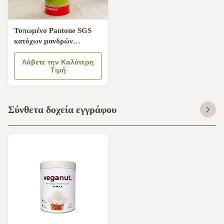
Τυπωμένο Pantone SGS
κατόχων μανδρών
σωλήνων εγγράφου
φύλλων αλουμινίου
Λάβετε την Καλύτερη
Τιμή
αργιλίου εγκεκριμένο
Σύνθετα δοχεία εγγράφου