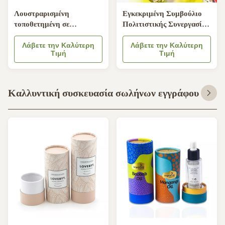
Λουστραρισμένη
Εγκεκριμένη Συμβούλιο
τοποθετημένη σε
Πολιτιστικής Συνεργασίας
στρώματα συσκευασία
χαρτονιού εγγράφου
κιβωτίων σωλήνων
Λάβετε την Καλύτερη
σωλήνων τροφίμων
Λάβετε την Καλύτερη
Τιμή
Τιμή
εγγράφου της Kraft με το
συνήθεια ODM PMS
μαξιλάρι βελούδου που
συσκευασίας
παρεμβάλλεται
ανακυκλωμένη
Καλλυντική συσκευασία σωλήνων εγγράφου