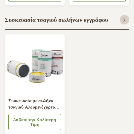
σωλήνα
σωλήνων για καλλυντικά
Συσκευασία τσαγιού σωλήνων εγγράφου
Συσκευασία με σωλήνα
τσαγιού Αλουμινόχαρτο
Στρογγυλά δοχεία για
προϊόντα διατροφής
Λάβετε την Καλύτερη
Τιμή
Συσκευασία καραμέλας
σοκολάτας