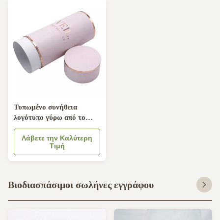
Τυπωμένο συνήθεια
λογότυπο γύρω από το
εμπορευματοκιβώτιο Eco
κυλίνδρων φιλικό για το
Λάβετε την Καλύτερη
Τιμή
πέπλο ενδυμασίας
Βιοδιασπάσιμοι σωλήνες εγγράφου