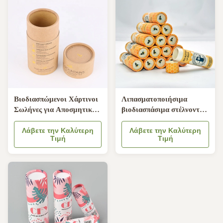
Βιοδιασπώμενοι Χάρτινοι
Λιπασματοποιήσιμα
Σωλήνες για Αποσμητικό
βιοδιασπάσιμα στέλνοντας
Stick με Βελούδινο Ένθετο
πλαίσια 76mm ύψος
Μαξιλαριού και Σχεδιασμό
Λάβετε την Καλύτερη
24mm διάμετρος 0.5oz
Λάβετε την Καλύτερη
Τιμή
Τιμή
Push Up