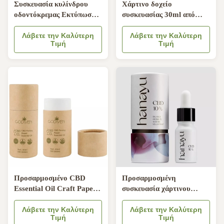
Συσκευασία κυλίνδρου
Χάρτινο δοχείο
οδοντόκρεμας Εκτύπωση
συσκευασίας 30ml από
Στρογγυλά κουτιά
χαρτόνι εκτύπωσης
συσκευασίας για
Λάβετε την Καλύτερη
αιθέριου ελαίου για
Λάβετε την Καλύτερη
Τιμή
Τιμή
καλλυντική προσωπική
μπουκάλια καλλυντικών
φροντίδα
Προσαρμοσμένο CBD
Προσαρμοσμένη
Essential Oil Craft Paper
συσκευασία χάρτινου
Tube Packaging
σωλήνα για μπουκάλια με
Συσκευασία καλλυντικών
Λάβετε την Καλύτερη
σταγονόμετρο αιθέριων
Λάβετε την Καλύτερη
Τιμή
Τιμή
στρογγυλού χάρτινου
ελαίων Συσκευασία