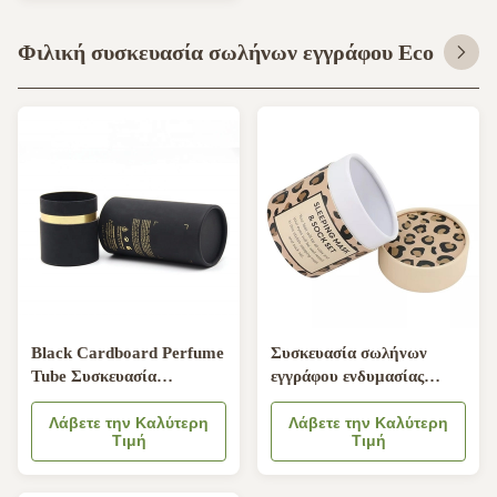
Φιλική συσκευασία σωλήνων εγγράφου Eco
Black Cardboard Perfume
Συσκευασία σωλήνων
Tube Συσκευασία
εγγράφου ενδυμασίας
Bronzing στρογγυλό
εκτύπωσης συνήθειας,
δοχείο για μπουκάλια
Λάβετε την Καλύτερη
εμπορευματοκιβώτιο
Λάβετε την Καλύτερη
Τιμή
Τιμή
καλλυντικών
σωλήνων χαρτονιού
καλτσών