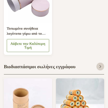
Τυπωμένο συνήθεια
λογότυπο γύρω από το
εμπορευματοκιβώτιο Eco
κυλίνδρων φιλικό για το
Λάβετε την Καλύτερη
Τιμή
πέπλο ενδυμασίας
Βιοδιασπάσιμοι σωλήνες εγγράφου