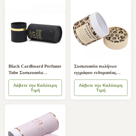
Black Cardboard Perfume
Συσκευασία σωλήνων
Tube Συσκευασία
εγγράφου ενδυμασίας
Bronzing στρογγυλό
εκτύπωσης συνήθειας,
δοχείο για μπουκάλια
Λάβετε την Καλύτερη
εμπορευματοκιβώτιο
Λάβετε την Καλύτερη
Τιμή
Τιμή
καλλυντικών
σωλήνων χαρτονιού
καλτσών