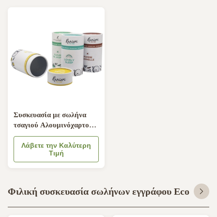
Συσκευασία με σωλήνα
τσαγιού Αλουμινόχαρτο
Στρογγυλά δοχεία για
προϊόντα διατροφής
Λάβετε την Καλύτερη
Τιμή
Συσκευασία καραμέλας
σοκολάτας
Φιλική συσκευασία σωλήνων εγγράφου Eco