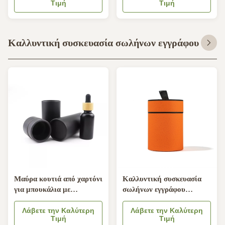
Τιμή
Τιμή
Συμβούλιο Πολιτιστικής
Συνεργασίας ODM
εγκεκριμένο
Καλλυντική συσκευασία σωλήνων εγγράφου
Μαύρα κουτιά από χαρτόνι
Καλλυντική συσκευασία
για μπουκάλια με
σωλήνων εγγράφου
σταγονόμετρο αιθέριων
Multiusage, καλλυντική
ελαίων Σωληνάρια
Λάβετε την Καλύτερη
συσκευασία προϊόντων
Λάβετε την Καλύτερη
Τιμή
Τιμή
συσκευασίας καλλυντικών
cOem