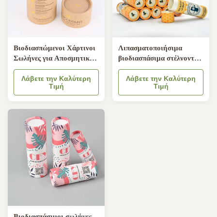
Βιοδιασπώμενοι Χάρτινοι
Λιπασματοποιήσιμα
Σωλήνες για Αποσμητικό
βιοδιασπάσιμα στέλνοντας
Stick με Βελούδινο Ένθετο
πλαίσια 76mm ύψος
Μαξιλαριού και Σχεδιασμό
Λάβετε την Καλύτερη
24mm διάμετρος 0.5oz
Λάβετε την Καλύτερη
Τιμή
Τιμή
Push Up
Βιοδιασπάσιμοι σωλήνες