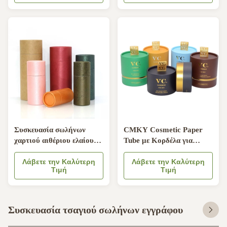
Συσκευασία σωλήνων
CMKY Cosmetic Paper
χαρτιού αιθέριου ελαίου
Tube με Κορδέλα για
πολλαπλών μεγεθών
Συσκευασία Κρέμας
CMYK Σωληνάρια
Λάβετε την Καλύτερη
Αρώματος
Λάβετε την Καλύτερη
Τιμή
Τιμή
συσκευασίας χαρτιού
καλλυντικών τροφίμων
Συσκευασία τσαγιού σωλήνων εγγράφου