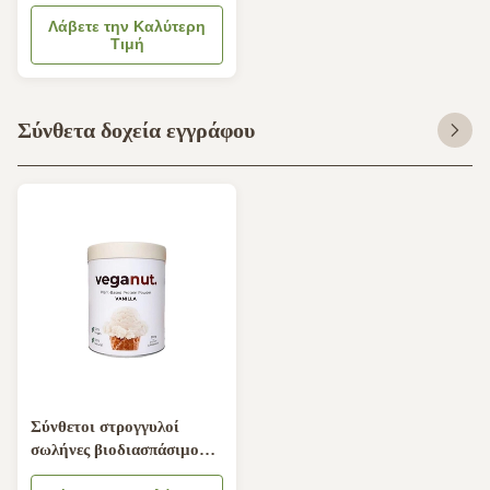
σωλήνων εγγράφου
φύλλων αλουμινίου
Λάβετε την Καλύτερη
Τιμή
αργιλίου εγκεκριμένο
Σύνθετα δοχεία εγγράφου
Σύνθετοι στρογγυλοί
σωλήνες βιοδιασπάσιμο
σατέν CMYK χαρτονιού