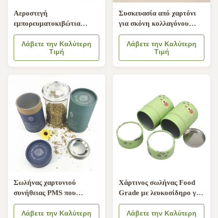
Αεροστεγή
Συσκευασία από χαρτόνι
εμπορευματοκιβώτια
για σκόνη κολλαγόνου
σωλήνων χαρτονιού,
χάρτινου σωλήνα
τυπωμένοι σωλήνες
Λάβετε την Καλύτερη
Λάβετε την Καλύτερη
Τιμή
Τιμή
157gsm εγγράφου CMYK
συνήθεια
Σωλήνας χαρτονιού
Χάρτινος σωλήνας Food
συνήθειας PMS που
Grade με λευκοσίδηρο για
συσκευάζει το
σκόνη πρωτεΐνης τσαγιού
ανακυκλωμένο διαθέσιμο
Λάβετε την Καλύτερη
τροφίμων
Λάβετε την Καλύτερη